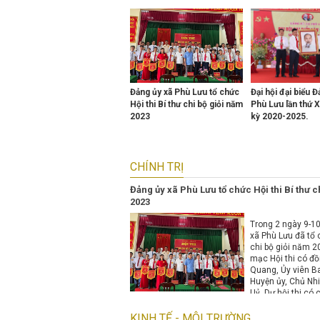
Previous
Next
Đảng ủy xã Phù Lưu tổ chức
Đại hội đại biểu 
Hội thi Bí thư chi bộ giỏi năm
Phù Lưu lần thứ X
2023
kỳ 2020-2025.
CHÍNH TRỊ
Đảng ủy xã Phù Lưu tổ chức Hội thi Bí thư c
2023
Trong 2 ngày 9-1
xã Phù Lưu đã tổ c
chi bộ giỏi năm 2
mạc Hội thi có đ
Quang, Ủy viên B
Huyện ủy, Chủ N
Uỷ. Dự hội thi có 
đạo Đảng ủy, HĐ
các tổ chức chính
KINH TẾ - MÔI TRƯỜNG