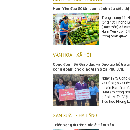
đảo cán bộ, đảng
đến cổ vũ hội thi.
Hàm Yên đưa 50 tấn cam sành vào siêu thị
Trong tháng 11, H
tổng hợp Phong L
(Hàm Yên) đã đưa
Hàm Yên vào hệ t
trong toàn quốc.
VĂN HÓA - XÃ HỘI
Công đoàn Bộ Giáo dục và Đào tạo hỗ trợ 
công đoàn” cho giáo viên ở xã Phù Lưu.
Ngày 19/5 Công 
và Đào tạo và Liê
huyện Hàm Yên đã
“Mái ấm công đoà
giáo Hứa Thị Việt,
Tiểu học Phong Lư
SẢN XUẤT - HẠ TẦNG
Triển vọng từ trồng táo ở Hàm Yên