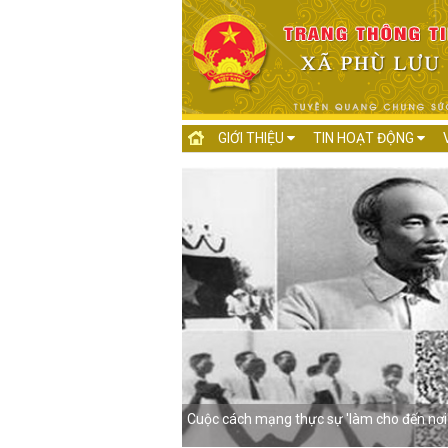
GIỚI THIỆU
TIN HOẠT ĐỘNG
i bộ giỏi năm 2023
Cuộc cách mạng thực sự 'làm cho đến nơi'