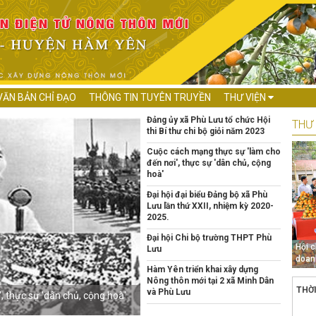
VĂN BẢN CHỈ ĐẠO
THÔNG TIN TUYÊN TRUYỀN
THƯ VIỆN
Đảng ủy xã Phù Lưu tổ chức Hội
THƯ 
thi Bí thư chi bộ giỏi năm 2023
Cuộc cách mạng thực sự 'làm cho
đến nơi', thực sự 'dân chủ, cộng
hoà'
Đại hội đại biểu Đảng bộ xã Phù
Lưu lần thứ XXII, nhiệm kỳ 2020-
2025.
Đại hội Chi bộ trường THPT Phù
Hội 
Lưu
doan
Hàm Yên triển khai xây dựng
Nông thôn mới tại 2 xã Minh Dân
THỜ
và Phù Lưu
, thực sự 'dân chủ, cộng hoà'
Đại hội đại biểu Đảng bộ xã Phù Lưu lầ