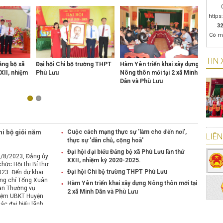
https
32
Có m
TIN 
Đảng bộ xã
Đại hội Chi bộ trường THPT
Hàm Yên triển khai xây dựng
Đồng c
XII, nhiệm
Phù Lưu
Nông thôn mới tại 2 xã Minh
thăm, t
Dân và Phù Lưu
chính 
Yên.
hi bộ giỏi năm
Cuộc cách mạng thực sự 'làm cho đến nơi',
LIÊN
thực sự 'dân chủ, cộng hoà'
Đại hội đại biểu Đảng bộ xã Phù Lưu lần thứ
0/8/2023, Đảng ủy
XXII, nhiệm kỳ 2020-2025.
hức Hội thi Bí thư
Đại hội Chi bộ trường THPT Phù Lưu
023. Đến dự khai
ồng chí Tống Xuân
Hàm Yên triển khai xây dựng Nông thôn mới tại
an Thường vụ
2 xã Minh Dân và Phù Lưu
hiệm UBKT Huyện
các đại biểu lãnh
ND, UBND, MTTQ,
 trị xã hội và đông