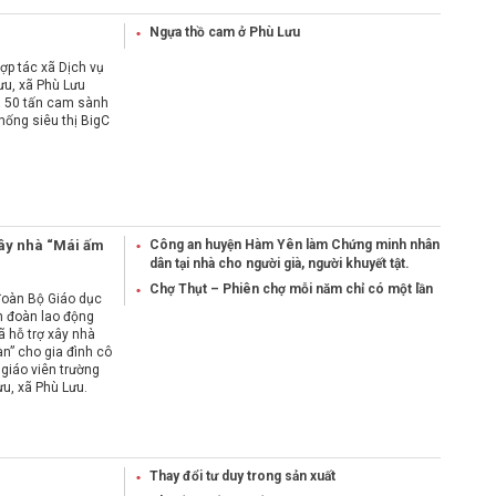
 viên và nhân dân
Ngựa thồ cam ở Phù Lưu
ợp tác xã Dịch vụ
ưu, xã Phù Lưu
 50 tấn cam sành
hống siêu thị BigC
xây nhà “Mái ấm
Công an huyện Hàm Yên làm Chứng minh nhân
dân tại nhà cho người già, người khuyết tật.
Chợ Thụt – Phiên chợ mỗi năm chỉ có một lần
đoàn Bộ Giáo dục
n đoàn lao động
 hỗ trợ xây nhà
n” cho gia đình cô
 giáo viên trường
u, xã Phù Lưu.
Thay đổi tư duy trong sản xuất